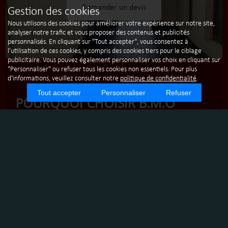
Demander un devis
Gestion des cookies
Nous utilisons des cookies pour améliorer votre expérience sur notre site,
analyser notre trafic et vous proposer des contenus et publicités
personnalisés. En cliquant sur "Tout accepter", vous consentez à
l'utilisation de ces cookies, y compris des cookies tiers pour le ciblage
publicitaire. Vous pouvez également personnaliser vos choix en cliquant sur
"Personnaliser" ou refuser tous les cookies non essentiels. Pour plus
d'informations, veuillez consulter notre
politique de confidentialité
.
Tout accepter
Personnaliser
Refuser
POURQUOI CHOISIR B.M.O
SERVICES POUR LE NETTOYAGE
PROFESSIONNEL À PARIS ?
Paris, ville lumière, mérite un service de nettoyage à la
hauteur de sa réputation. B.M.O services, entreprise de
nettoyage à Paris, offre des prestations de qualité pour
assurer la propreté et l'hygiène de vos locaux. Que vous
soyez un particulier ou une entreprise, notre société de
propreté à Paris est à votre service.