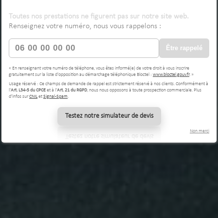
Toutes nos prestations ne figurent pas sur notre site web.
Renseignez votre numéro, nous vous rappelons :
Être rappelé
« En renseignant votre numéro de téléphone, vous êtes informé(e) de votre droit à vous inscrire
gratuitement sur la liste d'opposition au démarchage téléphonique Bloctel :
www.bloctel.gouv.fr
. »
Usage réservé : Ce champs de demande de rappel est strictement réservé à nos clients. Conformément à
l'
Art. L34-5 du CPCE
et à l'
Art. 21 du RGPD
, nous nous opposons à toute prospection commerciale. Plus
d'infos sur
CNIL
et
Signal-Spam
.
Testez notre simulateur de devis
Non merci