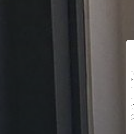
T
R
« 
d'
Us
CP