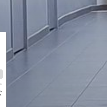
te
du
m
.