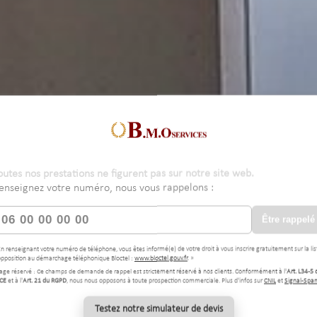
outes nos prestations ne figurent pas sur notre site web.
enseignez votre numéro, nous vous rappelons :
Être rappelé
En renseignant votre numéro de téléphone, vous êtes informé(e) de votre droit à vous inscrire gratuitement sur la lis
opposition au démarchage téléphonique Bloctel :
www.bloctel.gouv.fr
. »
age réservé : Ce champs de demande de rappel est strictement réservé à nos clients. Conformément à l'
Art. L34-5 
CE
et à l'
Art. 21 du RGPD
, nous nous opposons à toute prospection commerciale. Plus d'infos sur
CNIL
et
Signal-Spa
Testez notre simulateur de devis